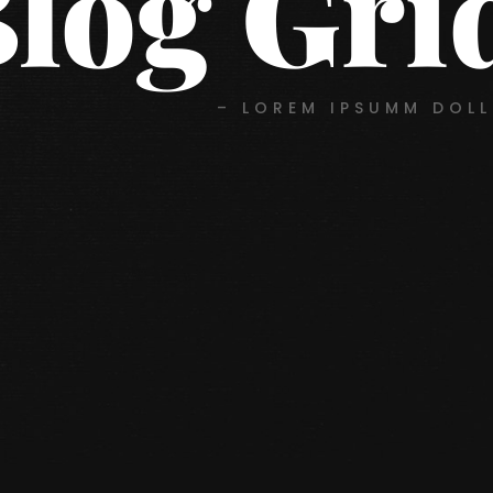
log Gri
– LOREM IPSUMM DOLL