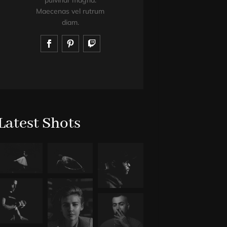
pulvinar magna.
pulvinar m
Maecenas vel rutrum
Maecenas vel
diam.
diam.
Latest Shots