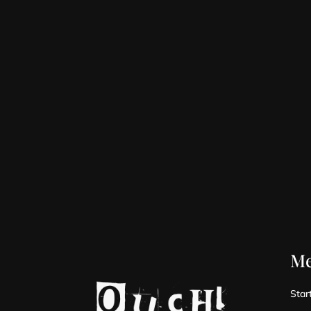
M
Star