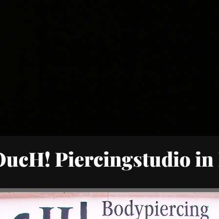
 OucH! Piercingstudio i