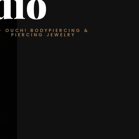
dio
– OUCH! BODYPIERCING &
PIERCING JEWELRY