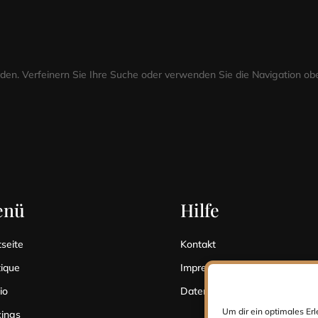
en. Verfeinern Sie Ihre Suche oder verwenden Sie die Navigation obe
enü
Hilfe
tseite
Kontakt
ique
Impressum
io
Datenschutz
Um dir ein optimales Er
cings