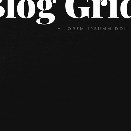
log Gri
– LOREM IPSUMM DOLL