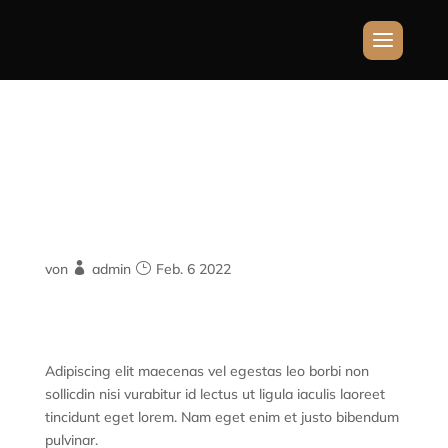
Jack Doe
von
admin
Feb. 6 2022
„Highly Recommended“
Adipiscing elit maecenas vel egestas leo borbi non
sollicdin nisi vurabitur id lectus ut ligula iaculis laoreet
tincidunt eget lorem. Nam eget enim et justo bibendum
pulvinar.