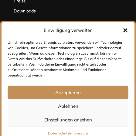
Preise
Downloads
Einwilligung verwalten
Hilfe
Um dir ein optimales Erlebnis zu bieten, verwenden wir Technologien
Kontakt
wie Cookies, um Geräteinformationen zu speichern und/oder darauf
zuzugreifen. Wenn du diesen Technologien zustimmst, können wir
Impressum
Daten wie das Surfverhalten oder eindeutige IDs auf dieser Website
verarbeiten. Wenn du deine Einwillligung nicht erteilst oder
Datenschutz
zurückziehst, können bestimmte Merkmale und Funktionen
beeinträchtigt werden.
Social Media
Akzeptieren
Ablehnen
Einstellungen ansehen
ALL RIGHTS RESERVED 2025 © ouch-bodypiercing.de |
Datenschutz
Impressum