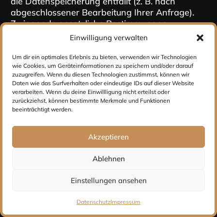
die Datenspeicherung entfällt (z. B. nach
abgeschlossener Bearbeitung Ihrer Anfrage).
Zwingende gesetzliche Bestimmungen –
insbesondere Aufbewahrungsfristen – bleiben
Einwilligung verwalten
unberührt.
Um dir ein optimales Erlebnis zu bieten, verwenden wir Technologien
Anfrage per E-Mail, Telefon
wie Cookies, um Geräteinformationen zu speichern und/oder darauf
zuzugreifen. Wenn du diesen Technologien zustimmst, können wir
oder Telefax
Daten wie das Surfverhalten oder eindeutige IDs auf dieser Website
verarbeiten. Wenn du deine Einwillligung nicht erteilst oder
Wenn Sie uns per E-Mail, Telefon oder Telefax
zurückziehst, können bestimmte Merkmale und Funktionen
kontaktieren, wird Ihre Anfrage inklusive aller
beeinträchtigt werden.
daraus hervorgehenden personenbezogenen
Daten (Name, Anfrage) zum Zwecke der
Akzeptieren
Bearbeitung Ihres Anliegens bei uns
gespeichert und verarbeitet. Diese Daten geben
Ablehnen
wir nicht ohne Ihre Einwilligung weiter.
Einstellungen ansehen
Die Verarbeitung dieser Daten erfolgt auf
Grundlage von Art. 6 Abs. 1 lit. b DSGVO, sofern
Datenschutz
Impressum
Ihre Anfrage mit der Erfüllung eines Vertrags